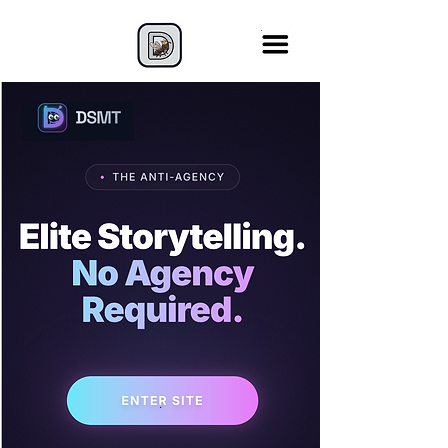
.
.
.
.